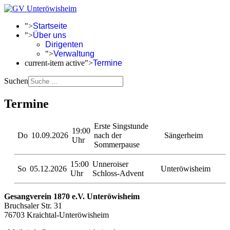
">
Startseite
">
Über uns
Dirigenten
">
Verwaltung
current-item active">
Termine
Suchen
Termine
Erste Singstunde
19:00
Do
10.09.2026
nach der
Sängerheim
Uhr
Sommerpause
15:00
Unneroiser
So
05.12.2026
Unteröwisheim
Uhr
Schloss-Advent
Gesangverein 1870 e.V. Unteröwisheim
Bruchsaler Str. 31
76703 Kraichtal-Unteröwisheim